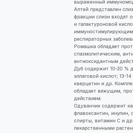
выраженный иммуномод
Алтей представлен сли
фракции слизи входят о
и галактуроновой кисл
иммуностимулирующим 
респираторных заболев
Ромашка обладает прот
спазмолитическим, ант
антиоксидантным дейс
Дуб содержит 10-20 % 
эллаговой кислот; 13-1
кверцетин и др. Компле
обладает вяжущим, пр
действием.
Одуванчик содержит ка
флавоксантин, инулин,
спирты, витамин С и др
лекарственными расте