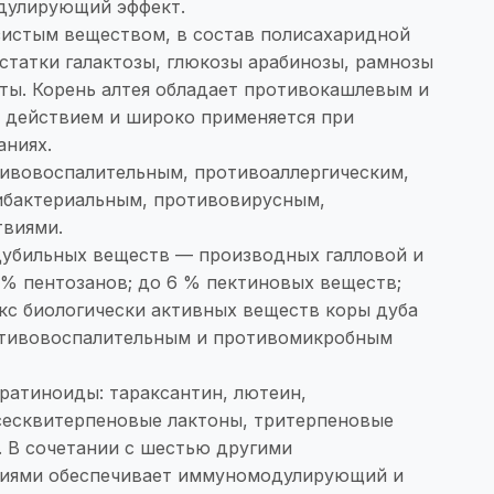
улирующий эффект.
зистым веществом, в состав полисахаридной
статки галактозы, глюкозы арабинозы, рамнозы
оты. Корень алтея обладает противокашлевым и
действием и широко применяется при
аниях.
ивовоспалительным, противоаллергическим,
ибактериальным, противовирусным,
твиями.
дубильных веществ — производных галловой и
4 % пентозанов; до 6 % пектиновых веществ;
кс биологически активных веществ коры дуба
отивовоспалительным и противомикробным
ратиноиды: тараксантин, лютеин,
 сесквитерпеновые лактоны, тритерпеновые
. В сочетании с шестью другими
ниями обеспечивает иммуномодулирующий и