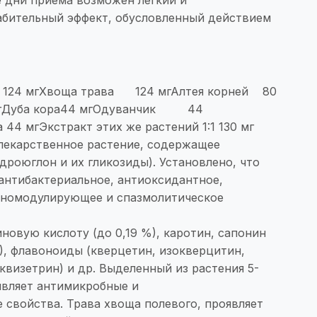
бительный эффект, обусловленный действием
 124 мгХвоща трава 124 мгАлтея корней 80
мгДуба кора44 мгОдуванчик 44
 44 мгЭкстракт этих же растений 1:1 130 мг
лекарственное растение, содержащее
дроюглон и их гликозиды). Установлено, что
антибактериальное, антиоксидантное,
уномодулирующее и спазмолитическое
овую кислоту (до 0,19 %), каротин, сапонин
), флавоноиды (кверцетин, изокверцитин,
квизетрин) и др. Выделенный из растения 5-
вляет антимикробные и
 свойства. Трава хвоща полевого, проявляет