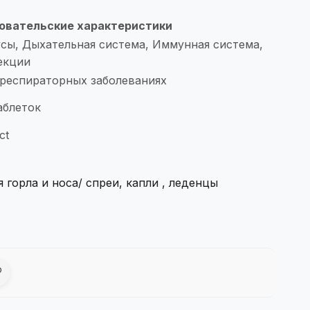
овательские характеристики
сы, Дыхательная система, Иммунная система,
екции
респираторных заболеваниях
аблеток
ct
я горла и носа/ спреи, капли , леденцы