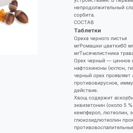
непродолжительный сла
сорбита.
СОСТАВ
Таблетки
Ореха черного листья
мгРомашки цветки60 
мгТысячелистника трава
Орех черный ― ценное 
нафтохиноны (юглон, ги
черный орех проявляет 
противовирусное, имм
действие.
Хвощ содержит аскорбин
эквизетонин (около 5 %
кемпферол, лютеолин, э
глюкозидлютеолин проя
противовоспалительные