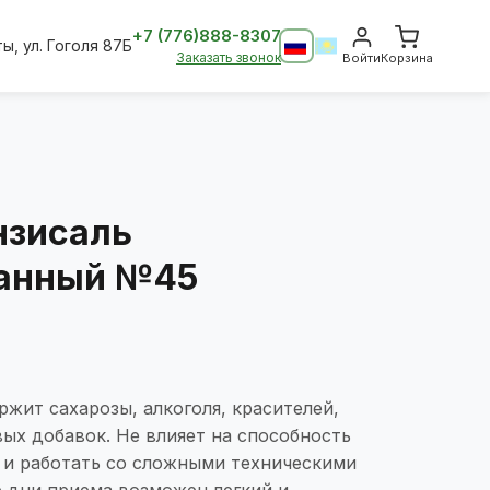
+7 (776)888-8307
ты, ул. Гоголя 87Б
Заказать звонок
Войти
Корзина
нзисаль
ванный №45
жит сахарозы, алкоголя, красителей,
ых добавок. Не влияет на способность
 и работать со сложными техническими
е дни приема возможен легкий и