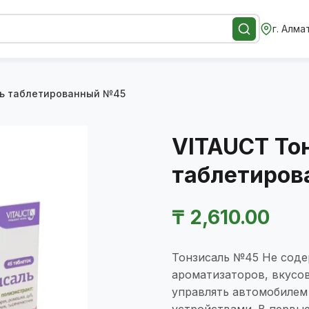
г. Алма
ль таблетированный №45
VITAUCT То
таблетиро
₸
2,610.00
Тонзисаль №45 Не содер
ароматизаторов, вкусов
управлять автомобилем
устройствами. В первы