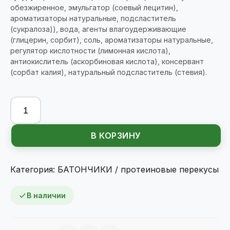
обезжиренное, эмульгатор (соевый лецитин),
ароматизаторы натуральные, подсластитель
(сукралоза)), вода, агенты влагоудерживающие
(глицерин, сорбит), соль, ароматизаторы натуральные,
регулятор кислотности (лимонная кислота),
антиокислитель (аскорбиновая кислота), консервант
(сорбат калия), натуральный подсластитель (стевия).
Количество
товара
SNAQ
В КОРЗИНУ
FABRIQ
Батончик
глазированный
Категория:
БАТОНЧИКИ / протеиновые перекусы
КОКОС
40гр.
В наличии