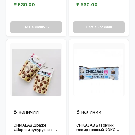
ФИСТАШКОВАЯ
МАРАКУЙЯ 40гр.
₸
530.00
₸
560.00
МЕРЕНГА 40гр.
Нет в наличии
Нет в наличии
В наличии
В наличии
CHIKALAB Драже
CHIKALAB Батончик
«Шарики кукурузные в
глазированный КОКОС с
шоколаде» 120 гр.
начинкой 60гр.