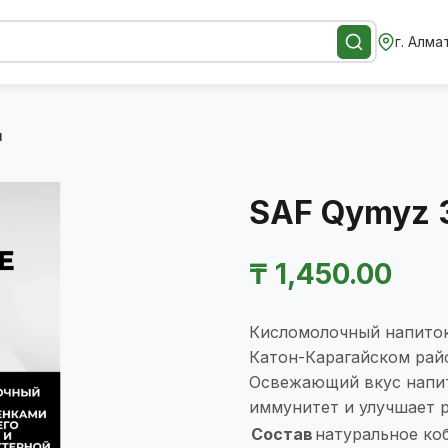
г. Алма
л
SAF Qymyz 
₸
1,450.00
Кисломолочный напиток 
Катон-Карагайском рай
Освежающий вкус напит
иммунитет и улучшает р
Cостав
натуральное ко