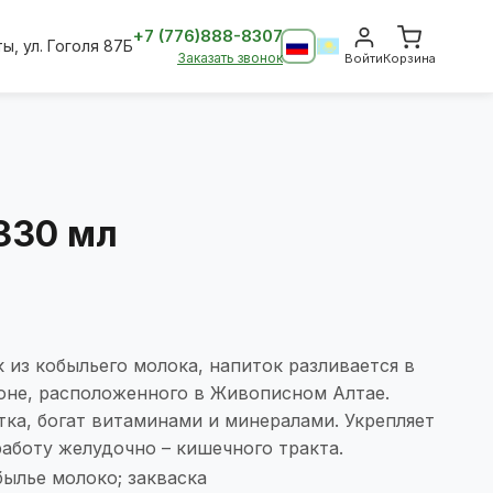
+7 (776)888-8307
ты, ул. Гоголя 87Б
Заказать звонок
Войти
Корзина
330 мл
из кобыльего молока, напиток разливается в
оне, расположенного в Живописном Алтае.
ка, богат витаминами и минералами. Укрепляет
аботу желудочно – кишечного тракта.
былье молоко; закваска