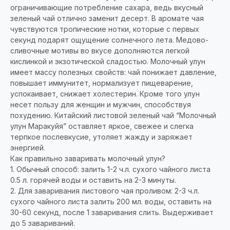
ограничивающие потребление сахара, ведь вкусный
зеленый чай отлично заменит десерт. В аромате чая
чувствуются тропические нотки, которые с первых
секунд подарят ощущение солнечного лета. Медово-
сливочные мотивы во вкусе дополняются легкой
кислинкой и экзотической сладостью. Молочный улун
имеет массу полезных свойств: чай понижает давление,
повышает иммунитет, нормализует пищеварение,
успокаивает, снижает холестерин. Кроме того улун
несет пользу для женщин и мужчин, способствуя
похудению. Китайский листовой зеленый чай “Молочный
улун Маракуйя” оставляет яркое, свежее и слегка
терпкое послевкусие, утоляет жажду и заряжает
энергией.
Как правильно заваривать молочный улун?
1. Обычный способ: залить 1-2 ч.л. сухого чайного листа
0.5 л. горячей воды и оставить на 2-3 минуты.
2. Для заваривания листового чая проливом: 2-3 ч.л.
сухого чайного листа залить 200 мл. воды, оставить на
30-60 секунд, после 1 заваривания слить. Выдерживает
до 5 завариваний.