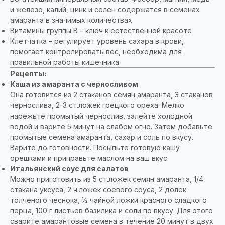
и железо, калий, цинк и селен содержатся в семенах
амаранта в значимых количествах
Витамины группы В – ключ к естественной красоте
Клетчатка – регулирует уровень сахара в крови,
помогает контролировать вес, необходима для
правильной работы кишечника
Рецепты:
Каша из амаранта с черносливом
Она готовится из 2 стаканов семян амаранта, 3 стаканов
чернослива, 2-3 ст.ложек грецкого ореха. Мелко
нарежьте промытый чернослив, залейте холодной
водой и варите 5 минут на слабом огне. Затем добавьте
промытые семена амаранта, сахар и соль по вкусу.
Варите до готовности. Посыпьте готовую кашу
орешками и приправьте маслом на ваш вкус.
Итальянский соус для салатов
Можно приготовить из 5 ст.ложек семян амаранта, 1/4
стакана уксуса, 2 ч.ложек соевого соуса, 2 долек
толченого чеснока, ½ чайной ложки красного сладкого
перца, 100 г листьев базилика и соли по вкусу. Для этого
сварите амарантовые семена в течение 20 минут в двух