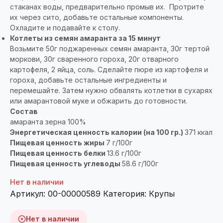
стаканах воды, предварительно промыв их. Протрите
их через сито, добавьте остальные компоненты.
Охладите и подавайте к столу.
Котлеты из семян амаранта за 15 минут
Возьмите 50г поджаренных семян амаранта, 30г тертой
моркови, 30г сваренного гороха, 20г отварного
картофеля, 2 яйца, соль. Сделайте пюре из картофеля и
гороха, добавьте остальные ингредиенты и
перемешайте. Затем нужно обвалять котлетки в сухарях
или амарантовой муке и обжарить до готовности.
Состав
амаранта зерна 100%
Энергетическая ценность калории (на 100 гр.)
371 ккал
Пищевая ценность жиры
7 г/100г
Пищевая ценность белки
13.6 г/100г
Пищевая ценность углеводы
58.6 г/100г
Нет в наличии
Артикул:
00-00000589
Категория:
Крупы
Нет в наличии