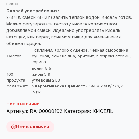
вкуса.
Способ употребления:
2-3 ч.л. смеси (8-12 г) залить теплой водой. Кисель готов.
Можно регулировать густоту киселя количеством
добавляемой смеси. Идеально употреблять кисель
натощак, или перед приемом пищи для уменьшения
объема порции.
Псиллиум, яблоко сушеное, черная смородина
Состав
сушеная, семена чиа, эритрит, экстракт стевии,
корица.
Белки 5,5
100 г
жиры 5,9
продукта
углеводы 21,3
содержат:
Энергетическая ценность
184,8 кКал/773,7
кДж
Нет в наличии
Артикул:
RA-00000192
Категория:
КИСЕЛЬ
Нет в наличии