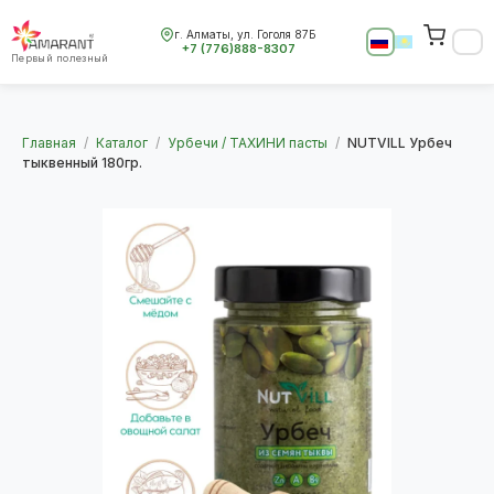
г. Алматы, ул. Гоголя 87Б
+7 (776)888-8307
Первый полезный
Главная
/
Каталог
/
Урбечи / ТАХИНИ пасты
/
NUTVILL Урбеч
тыквенный 180гр.