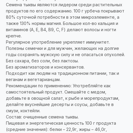
Семена тыквы являются лидером среди растительных
продуктов по его содержанию. 100 г урбеча покрывают
80% суточной потребности в этом микроэлементе, а
также 130% нормы магния. Большое кол-во кальция и
витаминов (A, E, В4, В9, С, F) делают волосы и ногти
крепче.
Регулярное употребление укрепляет иммунитет.
Полезны семечки и для мужчин, желающих на долгие
годы сохранять мужскую силу и не опасаться опухолей.
Без сахара, без соли, без лактозы.
Без ароматизаторов и консервантов.
Подходит как людям на традиционном питании, так и
веганам и вегетарианцам.
Рекомендации по применению: Употребляйте как
самостоятельный продукт. Смешайте с медом,
добавьте в овощной салат, к рыбе и морепродуктам,
делайте вкуснейшие десерты и соусы, добавьте в
смузи, коктейли.
Состав: очищенные семена тыквы.
Пищевая и энергетическая ценность 100 г продукта
(средние значения): белки – 22,9г, жиры – 46,0г,