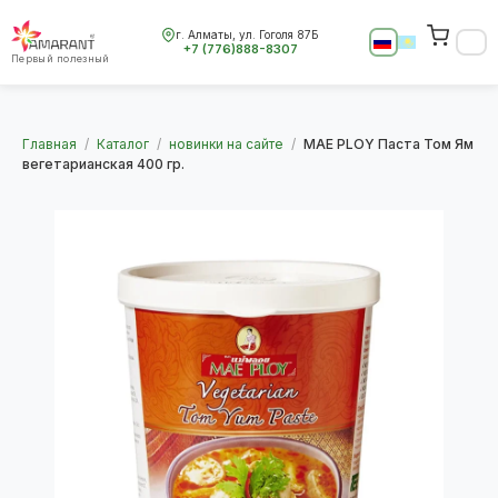
г. Алматы, ул. Гоголя 87Б
+7 (776)888-8307
Первый полезный
Главная
/
Каталог
/
новинки на сайте
/
MAE PLOY Паста Том Ям
вегетарианская 400 гр.