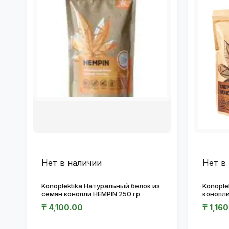
Нет в наличии
Нет в
Konoplektika Натуральный белок из
Konople
семян конопли HEMPIN 250 гр
конопли
₸
4,100.00
₸
1,160