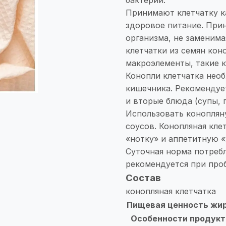
Принимают клетчатку к
здоровое питание. При
организма, не заменима
клетчатки из семян ко
макроэлементы, такие к
Конопли клетчатка нео
кишечника. Рекомендуе
и вторые блюда (супы, 
Использовать коноплян
соусов. Конопляная кл
«нотку» и аппетитную «
Суточная норма потребл
рекомендуется при про
Состав
конопляная клетчатка
Пищевая ценность жи
Особенности продукт