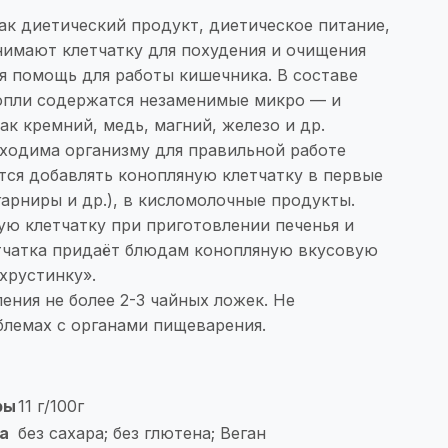
ак диетический продукт, диетическое питание,
нимают клетчатку для похудения и очищения
я помощь для работы кишечника. В составе
нопли содержатся незаменимые микро — и
ак кремний, медь, магний, железо и др.
бходима организму для правильной работе
тся добавлять конопляную клетчатку в первые
гарниры и др.), в кисломолочные продукты.
ую клетчатку при приготовлении печенья и
етчатка придаёт блюдам конопляную вкусовую
хрустинку».
ения не более 2-3 чайных ложек. Не
блемах с органами пищеварения.
ры
11 г/100г
а
без сахара; без глютена; Веган