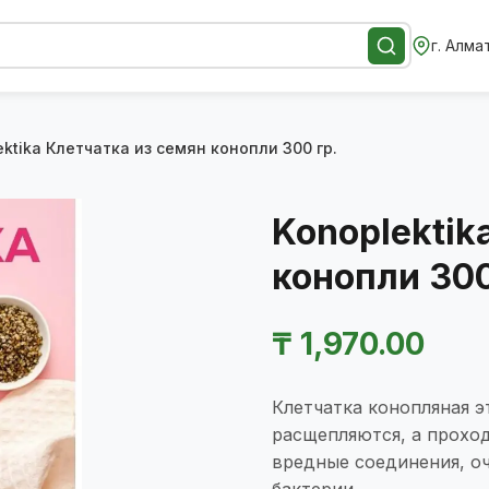
г. Алма
ektika Клетчатка из семян конопли 300 гр.
Konoplektik
конопли 300
₸
1,970.00
Клетчатка конопляная э
расщепляются, а проход
вредные соединения, о
бактерии.