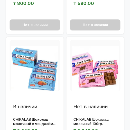
шоколодного крема и
начинкой БАНАНОВЫЙ
₸
800.00
₸
590.00
миндаля 40гр.
КРЕМ 40гр.
Нет в наличии
Нет в наличии
В наличии
Нет в наличии
CHIKALAB Шоколад
CHIKALAB Шоколад
молочный с миндалём
молочный 100гр.
100гр.