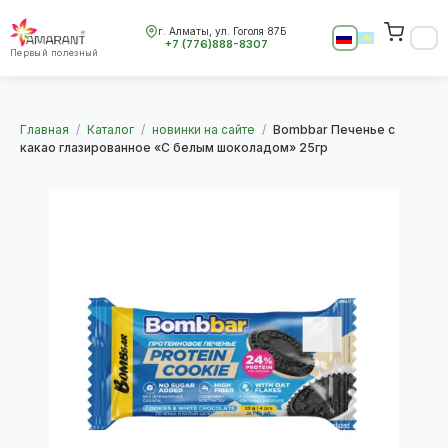
г. Алматы, ул. Гоголя 87Б
+7 (776)888-8307
Первый полезный
Главная
/
Каталог
/
новинки на сайте
/
Bombbar Печенье с
какао глазированное «С белым шоколадом» 25гр