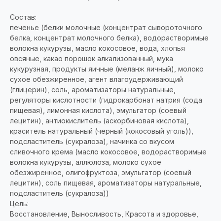
Состав:
печенье (белки молочные (концентрат сывороточного
белка, концентрат молочного белка), водорастворимые
волокна кукурузы, масло кокосовое, вода, хлопья
овсяные, какао порошок алкализованный, мука
кукурузная, продукты яичные (меланж яичный), молоко
сухое обезжиренное, агент влагоудерживающий
(глицерин), соль, ароматизаторы натуральные,
регуляторы кислотности (гидрокарбонат натрия (сода
пищевая), лимонная кислота), эмульгатор (соевый
лецитин), антиокислитель (аскорбиновая кислота),
краситель натуральный (черный (кокосовый уголь)),
подсластитель (сукралоза), начинка со вкусом
сливочного крема (масло кокосовое, водорастворимые
волокна кукурузы, аллюлоза, молоко сухое
обезжиренное, олигофруктоза, эмульгатор (соевый
лецитин), соль пищевая, ароматизаторы натуральные,
подсластитель (сукралоза))
Цель:
Восстановление, Выносливость, Красота и здоровье,