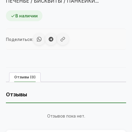
ПЕЧЕНЬЕ / БИСКВИТЫ / ПАНКЕЙКИ...
"С
белым
В наличии
шоколадом"
25гр
Поделиться:
Отзывы (0)
Отзывы
Отзывов пока нет.