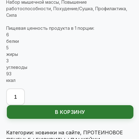
Набор мышечной массы, Повышение
работоспособности, Похудение/Сушка, Профилактика,
Сила
Пищевая ценность продукта в 1 порции:
6
белки
5
жиры
3
углеводы
93
ккал
Количество
товара
Bombbar
В КОРЗИНУ
Печенье
с
какао
Категории:
новинки на сайте
,
ПРОТЕИНОВОЕ
глазированное