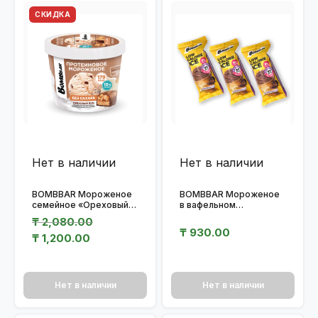
СКИДКА
Нет в наличии
Нет в наличии
BOMBBAR Мороженое
BOMBBAR Мороженое
семейное «Ореховый
в вафельном
бум» 150 гр.
стаканчике
₸
2,080.00
Первоначальная
Текущая
«Шоколадное» 80 гр.
₸
930.00
цена
цена:
₸
1,200.00
составляла
₸ 1,200.00.
₸ 2,080.00.
Нет в наличии
Нет в наличии