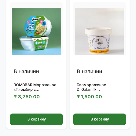
В наличии
В наличии
BOMBBAR Мороженое
Биомороженое
«Пломбир с
Dr.Galamilk
фисташкой» 400 гр.
Ваниль+Probiotic
₸
3,750.00
₸
1,500.00
В корзину
В корзину