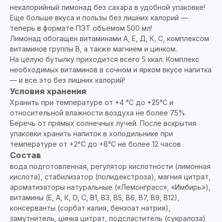
некалорийный лимонад без сахара в удобной упаковке!
Еще больше вкуса и пользы без лишних калорий —
теперь в формате ПЭТ объемом 500 мл!
Лимонад обогащен витаминами А, Е, Д, К, С, комплексом
витаминов группы В, а также магнием и цинком.
На целую бутылку приходится всего 5 ккал. Комплекс
необходимых витаминов в сочном и ярком вкусе напитка
— и все это без лишних калорий!
Условия хранения
Хранить при температуре от +4 °C до +25°C и
относительной влажности воздуха не более 75%.
Беречь от прямых солнечных лучей. После вскрытия
упаковки хранить напиток в холодильнике при
температуре от +2°C до +8°C не более 12 часов
Состав
вода подготовленная, регулятор кислотности (лимонная
кислота), стабилизатор (полидекстроза), магния цитрат,
ароматизаторы натуральные («Лемонграсс», «Имбирь»),
витамины (Е, А, К, D, С, В1, В3, В5, В6, В7, В9, В12),
консерванты (сорбат калия, бензоат натрия),
замутнитель, цинка цитрат, подсластитель (сукралоза)