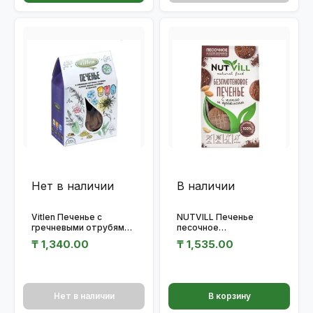
Нет в наличии
В наличии
Vitlen Печенье с
NUTVILL Печенье
гречневыми отрубями и
песочное
клюквой на мальтите и
безглютеновое с какао
₸
1,340.00
₸
1,535.00
стевии 200гр.
и арахисом 100гр.
Нет в наличии
В корзину