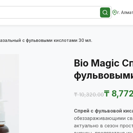
г. Алма
назальный с фульвовыми кислотами 30 мл.
Bio Magic С
фульвовыми
Первоначаль
Текущая
₸
8,772
₸
10,320.00
цена
цена:
Спрей с фульвовой кис
составляла
₸ 8,772.00.
обеззараживающими сво
актуально в сезон про
₸ 10,320.00.
вирусы, препятствуя их