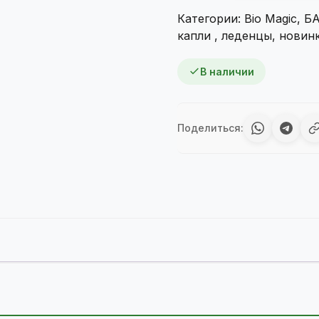
Magic
Категории:
Bio Magic
,
БА
Спрей
капли , леденцы
,
новинк
назальный
с
В наличии
фульвовыми
кислотами
30
мл.
Поделиться: