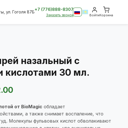
+7 (776)888-8307
ты, ул. Гоголя 87Б
Заказать звонок
Войти
Корзина
прей назальный с
 кислотами 30 мл.
ная
.00
лотой от BioMagic
обладает
йствами, а также снимает воспаление, что
студ. Молекулы фульвовых кислот обволакивают
 проникновению в клетку, что значительно