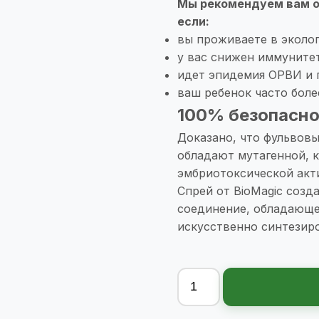
Мы рекомендуем вам об
если:
вы проживаете в эколо
у вас снижен иммунитет
идет эпидемия ОРВИ и 
ваш ребенок часто боле
100% безопасно
Доказано, что фульвовы
обладают мутагенной, к
эмбриотоксической акт
Спрей от BioMagic созд
соединение, обладающе
искусственно синтезиро
Количество
товара
Bio