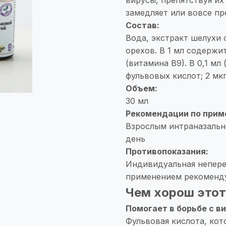
замедляет или вовсе п
Состав:
Вода, экстракт шелухи 
орехов. В 1 мл содержит
(витамина В9). В 0,1 мл
фульвовых кислот; 2 мкг
Объем:
30 мл
Рекомендации по прим
Взрослым интраназально
день
Противопоказания:
Индивидуальная непере
применением рекоменду
Чем хорош этот
Помогает в борьбе с в
Фульвовая кислота, кот