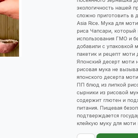
экологичность нашей пр
сложно приготовить в 
Asia Rice. Мука для мот
риса Чапсари, который
использования ГМО и бе
добавили с упаковкой м
пакетик и рецепт моти 
Японский десерт моти н
рисовая мука не вызыва
японского десерта мот
ПП блюд из липкой рисо
сырники из рисовой мук
содержит глютен и под
питания. Пищевая безо
подтверждается госуда
клейкую муку для моти 
Количество