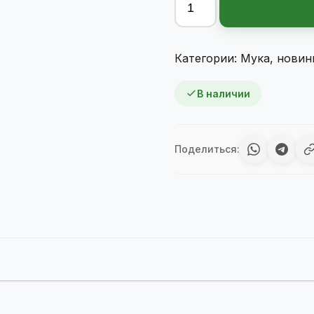
товара
Asia
Rise
Категории:
Мука
,
новин
клейкая
рисовая
В наличии
мука,
400гр
Поделиться: