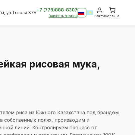
+7 (776)888-8307
ты, ул. Гоголя 87Б
Заказать звонок
Войти
Корзина
лейкая рисовая мука,
телем риса из Южного Казахстана под брэндом
на собственных полях, производим и
енной линии. Контролируем процесс от
о расфасовки и реализации. Гарантируем 100%