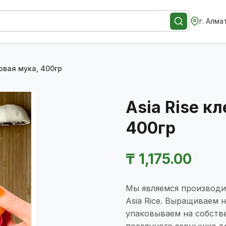
г. Алма
овая мука, 400гр
Asia Rise к
400гр
₸
1,175.00
Мы являемся производи
Asia Rice. Выращиваем 
упаковываем на собств
посеянного зернышка д