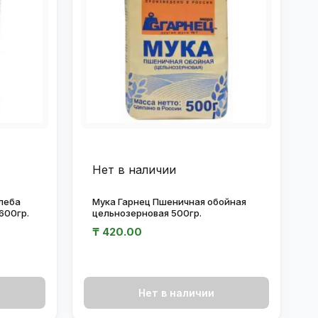
Нет в наличии
леба
Мука Гарнец Пшеничная обойная
600гр.
цельнозерновая 500гр.
₸
420.00
Нет в наличии