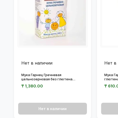
Нет в наличии
Нет в
Мука Гарнец Гречневая
Мука Га
цельнозерновая без глютена
глютена
500гр.
₸
1,380.00
₸
610.
Нет в наличии