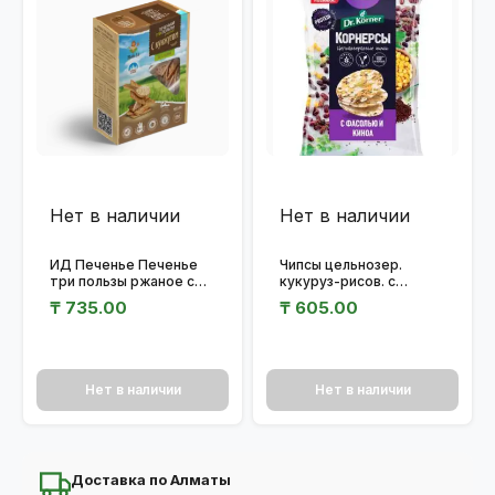
Нет в наличии
Нет в наличии
ИД Печенье Печенье
Чипсы цельнозер.
три пользы ржаное с
кукуруз-рисов. с
семечкой кунжута
горошком,фасолью и
₸
735.00
₸
605.00
150гр.
киноа 50гр
Нет в наличии
Нет в наличии
Доставка по Алматы