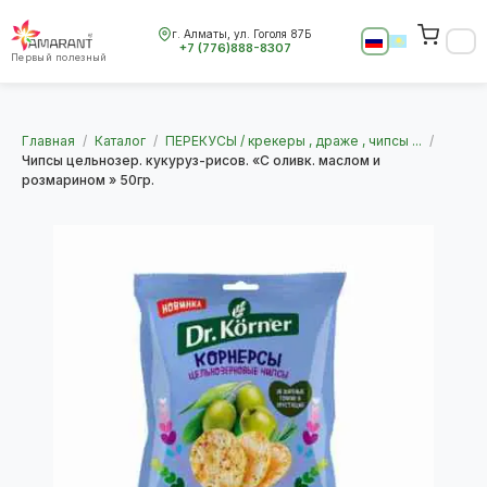
г. Алматы, ул. Гоголя 87Б
+7 (776)888-8307
Первый полезный
Главная
/
Каталог
/
ПЕРЕКУСЫ / крекеры , драже , чипсы ...
/
Чипсы цельнозер. кукуруз-рисов. «С оливк. маслом и
розмарином » 50гр.