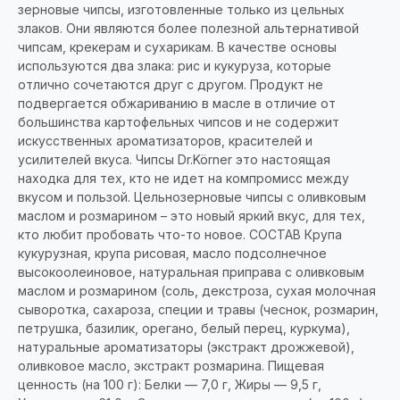
зерновые чипсы, изготовленные только из цельных
злаков. Они являются более полезной альтернативой
чипсам, крекерам и сухарикам. В качестве основы
используются два злака: рис и кукуруза, которые
отлично сочетаются друг с другом. Продукт не
подвергается обжариванию в масле в отличие от
большинства картофельных чипсов и не содержит
искусственных ароматизаторов, красителей и
усилителей вкуса. Чипсы Dr.Körner это настоящая
находка для тех, кто не идет на компромисс между
вкусом и пользой. Цельнозерновые чипсы с оливковым
маслом и розмарином – это новый яркий вкус, для тех,
кто любит пробовать что-то новое. СОСТАВ Крупа
кукурузная, крупа рисовая, масло подсолнечное
высокоолеиновое, натуральная приправа с оливковым
маслом и розмарином (соль, декстроза, сухая молочная
сыворотка, сахароза, специи и травы (чеснок, розмарин,
петрушка, базилик, орегано, белый перец, куркума),
натуральные ароматизаторы (экстракт дрожжевой),
оливковое масло, экстракт розмарина. Пищевая
ценность (на 100 г): Белки — 7,0 г, Жиры — 9,5 г,