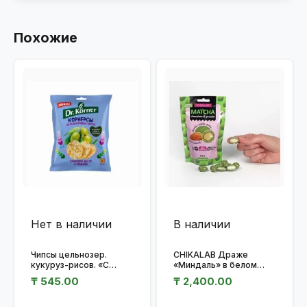
Похожие
Нет в наличии
В наличии
Чипсы цельнозер.
CHIKALAB Драже
кукуруз-рисов. «С
«Миндаль» в белом
оливк. маслом и
шоколаде» с зеленым
₸
545.00
₸
2,400.00
розмарином » 50гр.
чаем матча 120 гр.