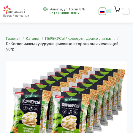
г. Алматы, ул. Гоголя 87Б
+7 (776)888-8307
Первый полезный
Главная
/
Каталог
/
ПЕРЕКУСЫ / крекеры , драже , чипсы ...
/
Dr.Korner чипсы кукурузно-рисовые с горошком и чечевицей,
50гр