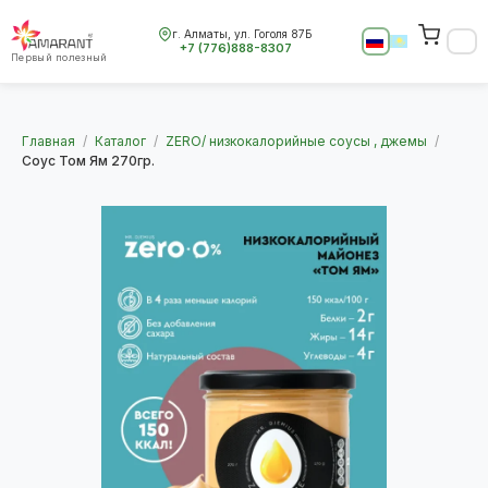
г. Алматы, ул. Гоголя 87Б
+7 (776)888-8307
Первый полезный
Главная
/
Каталог
/
ZERO/ низкокалорийные соусы , джемы
/
Соус Том Ям 270гр.