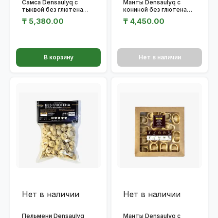
Самса Densaulyq с
Манты Densaulyq с
тыквой без глютена
кониной без глютена
600 г
500 г
₸
5,380.00
₸
4,450.00
В корзину
Нет в наличии
Нет в наличии
Нет в наличии
Пельмени Densaulyq
Манты Densaulyq с