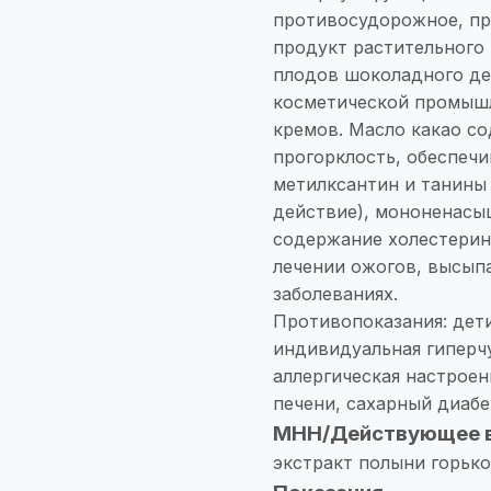
противосудорожное, п
продукт растительного
плодов шоколадного де
косметической промышл
кремов. Масло какао с
прогорклость, обеспеч
метилксантин и танины
действие), мононенасы
содержание холестерина
лечении ожогов, высыпа
заболеваниях.
Противопоказания: дет
индивидуальная гиперчу
аллергическая настроен
печени, сахарный диабе
МНН/Действующее 
экстракт полыни горьк