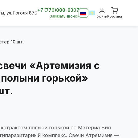
+7 (776)888-8307
ты, ул. Гоголя 87Б
Заказать звонок
Войти
Корзина
тер 10 шт.
вечи «Артемизия с
 полыни горькой»
шт.
экстрактом полыни горькой от Материа Био
типаразитарный комплекс. Свечи Атремизия —