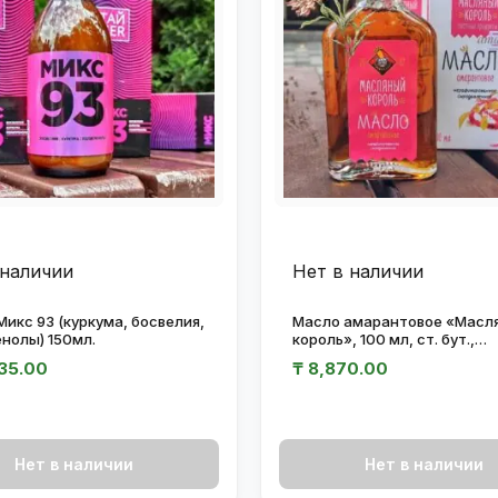
 наличии
Нет в наличии
Микс 93 (куркума, босвелия,
Масло амарантовое «Масл
нолы) 150мл.
король», 100 мл, ст. бут.,
нерафинированное
35.00
₸
8,870.00
Нет в наличии
Нет в наличии