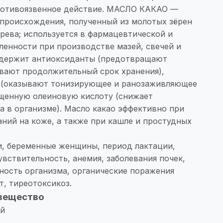
ротивоязвенное действие. МАСЛО КАКАО —
 происхождения, полученный из молотых зёрен
рева; используется в фармацевтической и
енности при производстве мазей, свечей и
одержит антиоксиданты (предотвращают
ивают продолжительный срок хранения),
 (оказывают тонизирующее и ранозаживляющее
щенную олеиновую кислоту (снижает
 в организме). Масло какао эффективно при
ний на коже, а также при кашле и простудных
и, беременные женщины, период лактации,
вствительность, анемия, заболевания почек,
ность организма, органические поражения
т, тиреотоксикоз.
вещество
ой