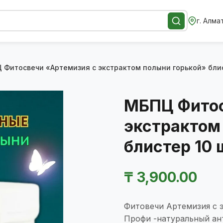
г. Алма
 Фитосвечи «Артемизия с экстрактом полыни горькой» блис
МБПЦ Фитос
экстрактом
блистер 10 
₸
3,900.00
Фитовечи Артемизия с 
Профи -натуральный ан