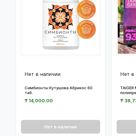
Нет в наличии
Нет в
Симбионты Кутушова Абрикос 60
TAIGER 
таб.
полипре
₸
14,000.00
₸
38,7
Нет в наличии