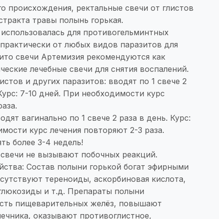
о происхождения, ректальные свечи от глистов
стракта травы полынь горькая.
 использовалась для противогельминтных
 практически от любых видов паразитов для
фито свечи Артемизия рекомендуются как
ческие лечебные свечи для снятия воспалений.
истов и других паразитов: вводят по 1 свече 2
Курс: 7-10 дней. При необходимости курс
раза.
одят вагинально по 1 свече 2 раза в день. Курс:
имости курс лечения повторяют 2-3 раза.
ь более 3-4 недель!
 свечи не вызывают побочных реакций.
йства: Состав полыни горькой богат эфирными
исутствуют тереноиды, аскорбиновая кислота,
глюкозиды и т.д. Препараты полыни
сть пищеварительных желёз, повышают
чника, оказывают противоглистное,