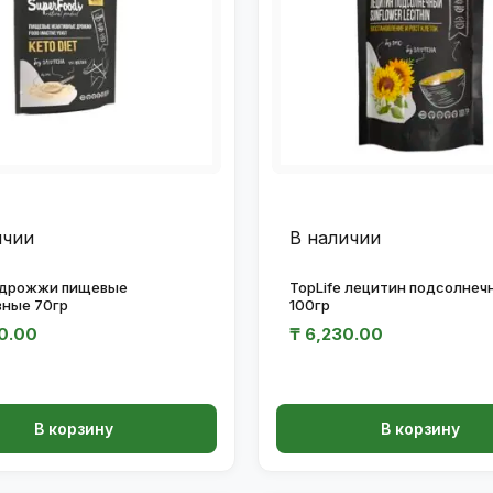
ичии
В наличии
e дрожжи пищевые
TopLife лецитин подсолнеч
вные 70гр
100гр
0.00
₸
6,230.00
В корзину
В корзину