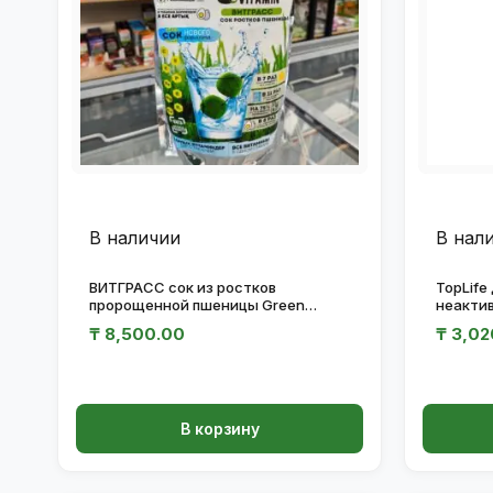
В наличии
В нал
ВИТГРАСС сок из ростков
TopLif
пророщенной пшеницы Green
неакти
Vitamin ЗАМ 850гр
₸
8,500.00
₸
3,02
В корзину