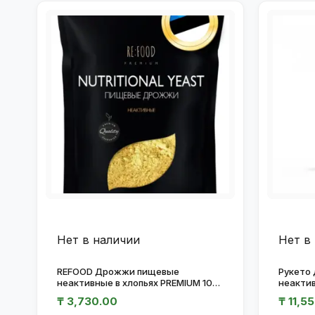
Нет в наличии
Нет в
REFOOD Дрожжи пищевые
Рукето
неактивные в хлопьях PREMIUM 100
неакти
гр.
цинком 
₸
3,730.00
₸
11,5